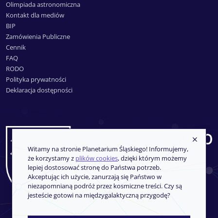
Olimpiada astronomiczna
Kontakt dla mediów
BIP
Zamówienia Publiczne
Cennik
FAQ
RODO
Polityka prywatności
Deklaracja dostępności
Witamy na stronie Planetarium Śląskiego! Informujemy,
że korzystamy z
plików cookies
, dzięki którym możemy
lepiej dostosować stronę do Państwa potrzeb.
Akceptując ich użycie, zanurzają się Państwo w
niezapomnianą podróż przez kosmiczne treści. Czy są
jesteście gotowi na międzygalaktyczną przygodę?