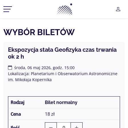
Planetarium Śląski Park Na
UŻY
CZ MENU ROZWIJANE
WYBÓR BILETÓW
CZ MENU ROZWIJANE
Ekspozycja stała Geofizyka czas trwania
ok 2 h
CZ MENU ROZWIJANE
środa, 06 maj 2026, godz. 15:00
CZ MENU ROZWIJANE
Lokalizacja: Planetarium i Obserwatorium Astronomiczne
im. Mikołaja Kopernika
CZ MENU ROZWIJANE
Bilet normalny
18 zł