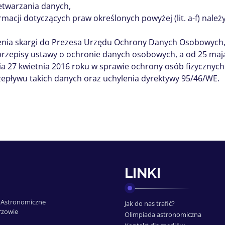
etwarzania danych,
rmacji dotyczących praw określonych powyżej (lit. a-f) nale
enia skargi do Prezesa Urzędu Ochrony Danych Osobowych, 
rzepisy ustawy o ochronie danych osobowych, a od 25 maj
nia 27 kwietnia 2016 roku w sprawie ochrony osób fizyczny
pływu takich danych oraz uchylenia dyrektywy 95/46/WE.
LINKI
 Astronomiczne
Jak do nas trafić?
rzowie
Olimpiada astronomiczna