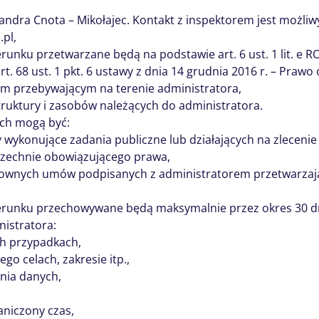
andra Cnota – Mikołajec. Kontakt z inspektorem jest możl
pl,
nku przetwarzane będą na podstawie art. 6 ust. 1 lit. e R
t. 68 ust. 1 pkt. 6 ustawy z dnia 14 grudnia 2016 r. – Prawo
m przebywającym na terenie administratora,
ruktury i zasobów należących do administratora.
ch mogą być:
wykonujące zadania publiczne lub działających na zlecenie 
wszechnie obowiązującego prawa,
sownych umów podpisanych z administratorem przetwarzają 
erunku przechowywane będą maksymalnie przez okres 30 dn
istratora:
h przypadkach,
ego celach, zakresie itp.,
ania danych,
aniczony czas,