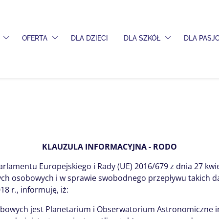
PRZEŁĄCZ MENU ROZWIJANE
PRZEŁĄCZ MENU ROZWIJANE
PRZEŁĄCZ MENU
OFERTA
DLA DZIECI
DLA SZKÓŁ
DLA PAS
KLAUZULA INFORMACYJNA - RODO
 Parlamentu Europejskiego i Rady (UE) 2016/679 z dnia 27 k
ych osobowych i w sprawie swobodnego przepływu takich d
 r., informuję, iż:
owych jest Planetarium i Obserwatorium Astronomiczne im