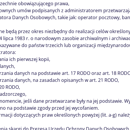
wszechnie obowiązującego prawa,
osownych umów podpisanych z administratorem przetwarzaj
ratora Danych Osobowych, takie jak: operator pocztowy, b
będą przez okres niezbędny do realizacji celów określonyc
 lipca 1983 r. o narodowym zasobie archiwalnym i archiwac
azywane do państw trzecich lub organizacji międzynarodo
ratora:
ia ich pierwszej kopii,
danych,
rzania danych na podstawie art. 17 RODO oraz art. 18 RODO
rzania danych, na zasadach opisanych w art. 21 RODO,
 20 RODO,
nadzorczego,
mencie, jeśli dane przetwarzane były na jej podstawie. W
o na podstawie zgody przed jej wycofaniem.
rmacji dotyczących praw określonych powyżej (lit. a-g) nale
enia skargi do Prezesa Urzędu Ochrony Danych Osobowych, 