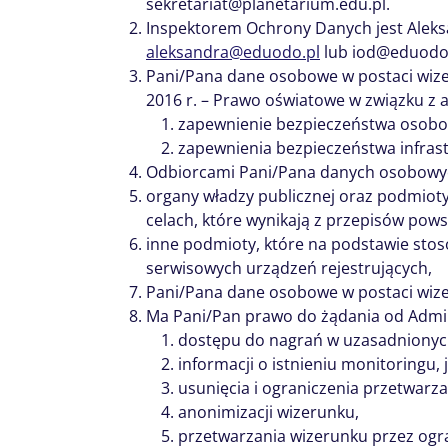
sekretariat@planetarium.edu.pl.
Inspektorem Ochrony Danych jest Aleks
aleksandra@eduodo.pl
lub iod@eduodo.
Pani/Pana dane osobowe w postaci wizeru
2016 r. – Prawo oświatowe w związku z ar
zapewnienie bezpieczeństwa osobo
zapewnienia bezpieczeństwa infrast
Odbiorcami Pani/Pana danych osobowy
organy władzy publicznej oraz podmioty 
celach, które wynikają z przepisów po
inne podmioty, które na podstawie sto
serwisowych urządzeń rejestrujących,
Pani/Pana dane osobowe w postaci wiz
Ma Pani/Pan prawo do żądania od Admin
dostępu do nagrań w uzasadnionyc
informacji o istnieniu monitoringu, j
usunięcia i ograniczenia przetwarz
anonimizacji wizerunku,
przetwarzania wizerunku przez ogr