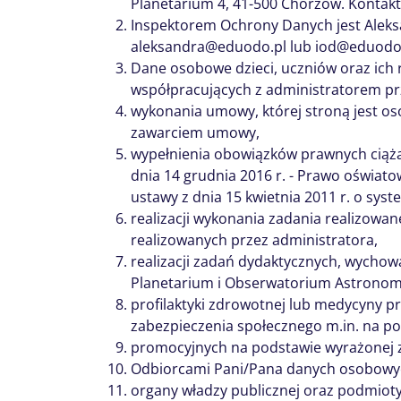
Planetarium 4, 41-500 Chorzów. Kontak
Inspektorem Ochrony Danych jest Aleks
aleksandra@eduodo.pl lub iod@eduodo.
Dane osobowe dzieci, uczniów oraz ich
współpracujących z administratorem przet
wykonania umowy, której stroną jest oso
zawarciem umowy,
wypełnienia obowiązków prawnych ciążą
dnia 14 grudnia 2016 r. - Prawo oświatow
ustawy z dnia 15 kwietnia 2011 r. o syst
realizacji wykonania zadania realizowa
realizowanych przez administratora,
realizacji zadań dydaktycznych, wychowa
Planetarium i Obserwatorium Astronom
profilaktyki zdrowotnej lub medycyny p
zabezpieczenia społecznego m.in. na pod
promocyjnych na podstawie wyrażonej 
Odbiorcami Pani/Pana danych osobowy
organy władzy publicznej oraz podmioty 