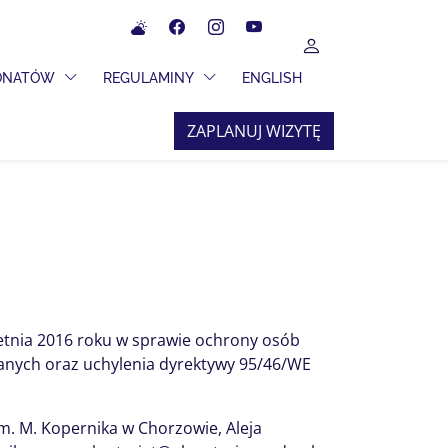
Meteo
Facebook
Instagram
YouTube
UŻYTKOWNIK
 ROZWIJANE
PRZEŁĄCZ MENU ROZWIJANE
PRZEŁĄCZ MENU ROZWIJANE
JONATÓW
REGULAMINY
ENGLISH
ZAPLANUJ WIZYTĘ
wietnia 2016 roku w sprawie ochrony osób
anych oraz uchylenia dyrektywy 95/46/WE
. M. Kopernika w Chorzowie, Aleja