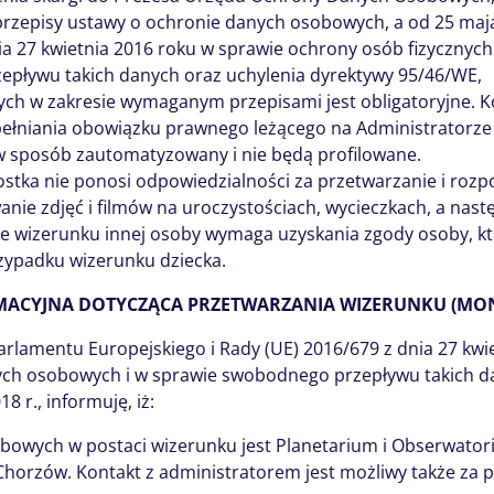
rzepisy ustawy o ochronie danych osobowych, a od 25 maj
nia 27 kwietnia 2016 roku w sprawie ochrony osób fizyczny
pływu takich danych oraz uchylenia dyrektywy 95/46/WE,
ch w zakresie wymaganym przepisami jest obligatoryjne.
pełniania obowiązku prawnego leżącego na Administrator
 sposób zautomatyzowany i nie będą profilowane.
tka nie ponosi odpowiedzialności za przetwarzanie i roz
anie zdjęć i filmów na uroczystościach, wycieczkach, a nastę
e wizerunku innej osoby wymaga uzyskania zgody osoby, kt
zypadku wizerunku dziecka.
MACYJNA DOTYCZĄCA PRZETWARZANIA WIZERUNKU (MON
 Parlamentu Europejskiego i Rady (UE) 2016/679 z dnia 27 k
ych osobowych i w sprawie swobodnego przepływu takich d
 r., informuję, iż:
owych w postaci wizerunku jest Planetarium i Obserwator
 Chorzów. Kontakt z administratorem jest możliwy także z