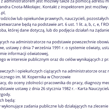
t z administratorem jest możliwy także za pomocą adresu m
andra Cnota-Mikołajec. Kontakt z inspektorem jest możliw
pl,
 rodziców lub opiekunów prawnych, nauczycieli, pozostałyc
warzane będą na podstawie art. 6 ust. 1 lit. a, b, c, e, f RO
ba, której dane dotyczą, lub do podjęcia działań na żądani
cych na administratorze na podstawie powszechnie obowią
e, ustawy z dnia 7 września 1991 r. o systemie oświaty, ust
emie informacji oświatowej,
nego w interesie publicznym oraz do celów wynikających z 
wczych i opiekuńczych ciążących na administratorze oraz re
icznego im. M. Kopernika w Chorzowie
racy, do oceny zdolności pracownika do pracy, diagnozy me
stawie ustawy z dnia 26 stycznia 1982 r. - Karta Nauczyciel
zgody.
ch będą:
wykonujące zadania publiczne lub działających na zlecenie 