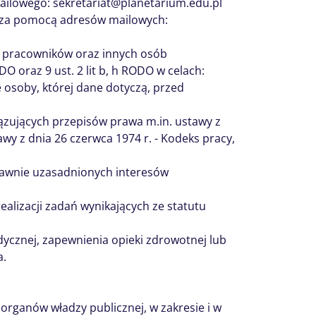
ailowego: sekretariat@planetarium.edu.pl
y za pomocą adresów mailowych:
h pracowników oraz innych osób
DO oraz 9 ust. 2 lit b, h RODO w celach:
e osoby, której dane dotyczą, przed
zujących przepisów prawa m.in. ustawy z
awy z dnia 26 czerwca 1974 r. - Kodeks pracy,
prawnie uzasadnionych interesów
alizacji zadań wynikających ze statutu
dycznej, zapewnienia opieki zdrowotnej lub
a.
organów władzy publicznej, w zakresie i w