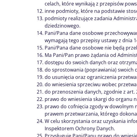
celach, które wynikają z przepisów po
inne podmioty, które na podstawie st
podmioty realizujące zadania Administ
dziedzinowego.
Pani/Pana dane osobowe przechowywane 
wymagają tego przepisy ustawy z dnia 14
Pani/Pana dane osobowe nie będą przek
Ma Pani/Pan prawo żądania od Administ
dostępu do swoich danych oraz otrzyman
do sprostowania (poprawiania) swoich 
do usunięcia oraz ograniczenia przetwa
do wniesienia sprzeciwu wobec przetwa
do przenoszenia danych, zgodnie z art.
prawo do wniesienia skargi do organu 
prawo do cofnięcia zgody w dowolnym mo
prawem przetwarzania, którego dokonan
W celu skorzystania oraz uzyskania info
Inspektorem Ochrony Danych.
Przysługuje Pani/Panu prawo do wniesi