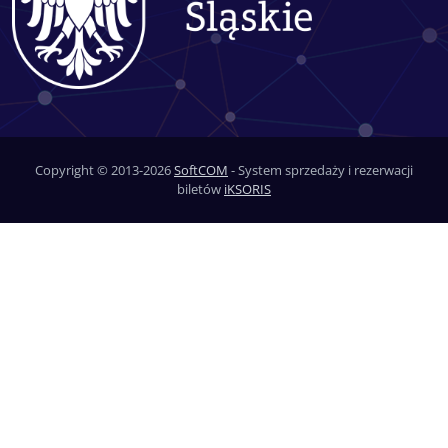
Copyright © 2013-2026
SoftCOM
- System sprzedaży i rezerwacji
biletów
iKSORIS