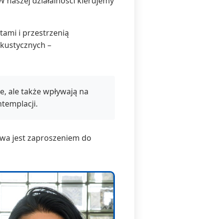
 W naszej działalności kierujemy
ami i przestrzenią
akustycznych –
e, ale także wpływają na
templacji.
awa jest zaproszeniem do