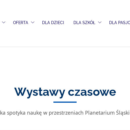
PRZEŁĄCZ MENU ROZWIJANE
PRZEŁĄCZ MENU ROZWIJANE
PRZEŁĄCZ MENU
OFERTA
DLA DZIECI
DLA SZKÓŁ
DLA PAS
Wystawy czasowe
ka spotyka naukę w przestrzeniach Planetarium Śląsk