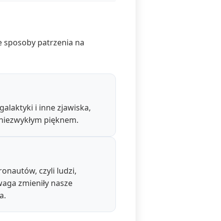
e sposoby patrzenia na
alaktyki i inne zjawiska,
 niezwykłym pięknem.
onautów, czyli ludzi,
waga zmieniły nasze
a.