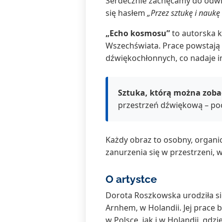
Serdecznie zachęcamy do odw
się hasłem
„Przez sztukę i naukę
„Echo kosmosu”
to autorska k
Wszechświata. Prace powstają 
dźwiękochłonnych, co nadaje im 
Sztuka, którą można zobacz
przestrzeń dźwiękową – poc
Każdy obraz to osobny, organi
zanurzenia się w przestrzeni, w 
O artystce
Dorota Roszkowska urodziła si
Arnhem, w Holandii. Jej prace
w Polsce, jak i w Holandii, gdz