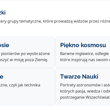
żki
ztery grupy tematyczne, które prowadzą widzów przez różn
sie
Piękno kosmosu
 pionierów po wyobrażone
Barwne mgławice, odległe g
szyć w misję poza Ziemię.
które inspirują nas swoim
e
Twarze Nauki
czne, czyli jak technika
Portrety astronomów i astr
których pasja, wiedza i od
postrzeganie Wszechświat