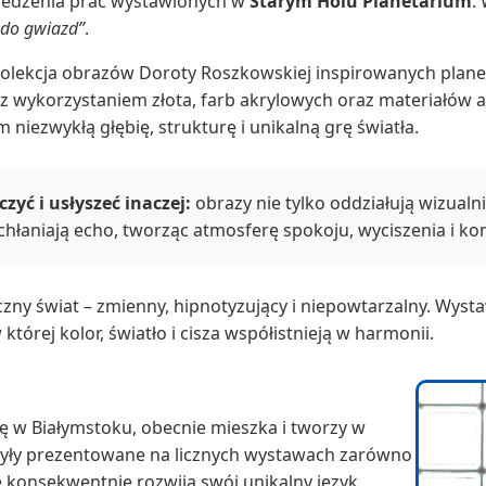
iedzenia prac wystawionych w
Starym Holu Planetarium
.
 do gwiazd”
.
olekcja obrazów Doroty Roszkowskiej inspirowanych planet
z wykorzystaniem złota, farb akrylowych oraz materiałów 
niezwykłą głębię, strukturę i unikalną grę światła.
yć i usłyszeć inaczej:
obrazy nie tylko oddziałują wizualni
hłaniają echo, tworząc atmosferę spokoju, wyciszenia i kon
czny świat – zmienny, hipnotyzujący i niepowtarzalny. Wyst
której kolor, światło i cisza współistnieją w harmonii.
ę w Białymstoku, obecnie mieszka i tworzy w
 były prezentowane na licznych wystawach zarówno
ie konsekwentnie rozwija swój unikalny język