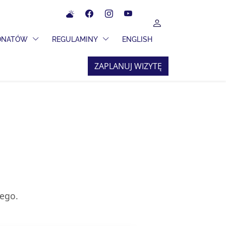
Meteo
Facebook
Instagram
YouTube
UŻYTKOWNIK
 ROZWIJANE
PRZEŁĄCZ MENU ROZWIJANE
PRZEŁĄCZ MENU ROZWIJANE
JONATÓW
REGULAMINY
ENGLISH
ZAPLANUJ WIZYTĘ
iego.