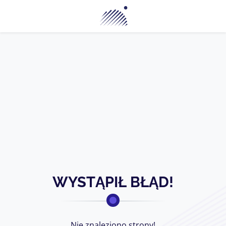
Planetarium Śląski Park Na
WYSTĄPIŁ BŁĄD!
Nie znaleziono strony!