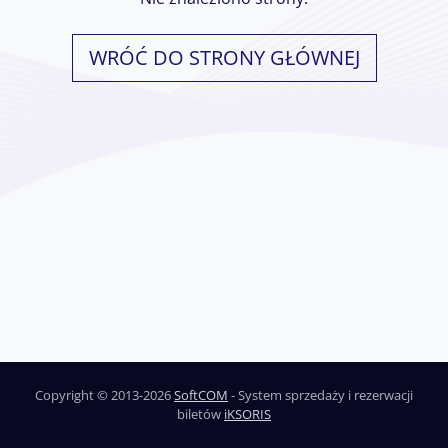
WRÓĆ DO STRONY GŁÓWNEJ
Copyright © 2013-2026
SoftCOM
- System sprzedaży i rezerwacji
biletów
iKSORIS