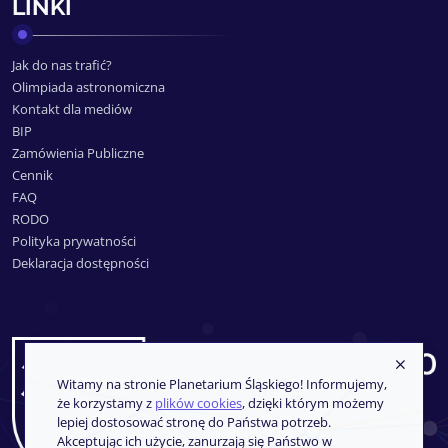
LINKI
Jak do nas trafić?
Olimpiada astronomiczna
Kontakt dla mediów
BIP
Zamówienia Publiczne
Cennik
FAQ
RODO
Polityka prywatności
Deklaracja dostępności
Witamy na stronie Planetarium Śląskiego! Informujemy,
że korzystamy z
plików cookies
, dzięki którym możemy
lepiej dostosować stronę do Państwa potrzeb.
Akceptując ich użycie, zanurzają się Państwo w