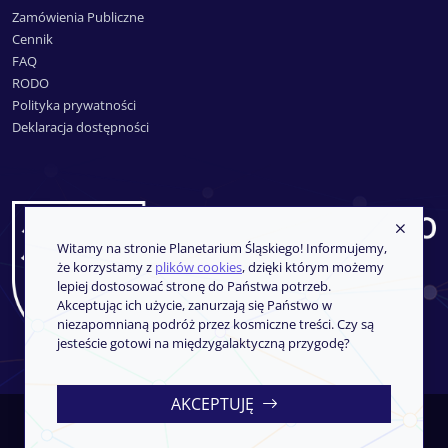
Zamówienia Publiczne
Cennik
FAQ
RODO
Polityka prywatności
Deklaracja dostępności
Witamy na stronie Planetarium Śląskiego! Informujemy,
że korzystamy z
plików cookies
, dzięki którym możemy
lepiej dostosować stronę do Państwa potrzeb.
Akceptując ich użycie, zanurzają się Państwo w
niezapomnianą podróż przez kosmiczne treści. Czy są
jesteście gotowi na międzygalaktyczną przygodę?
AKCEPTUJĘ
Copyright © 2013-2026
SoftCOM
- System sprzedaży i rezerwacji
biletów
iKSORIS