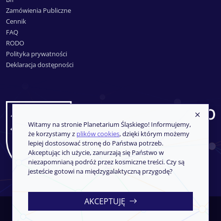
Zamówienia Publiczne
Cennik
FAQ
RODO
Polityka prywatności
Deklaracja dostępności
Witamy na stronie Planetarium Śląskiego! Informujemy,
że korzystamy z
plików cookies
, dzięki którym możemy
lepiej dostosować stronę do Państwa potrzeb.
Akceptując ich użycie, zanurzają się Państwo w
niezapomnianą podróż przez kosmiczne treści. Czy są
jesteście gotowi na międzygalaktyczną przygodę?
AKCEPTUJĘ
Copyright © 2013-2026
SoftCOM
- System sprzedaży i rezerwacji