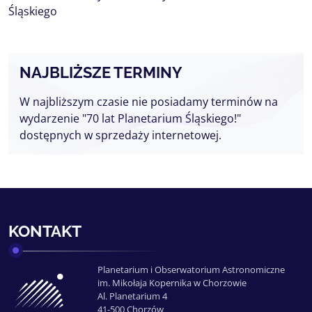
Śląskiego
NAJBLIŻSZE TERMINY
W najbliższym czasie nie posiadamy terminów na
wydarzenie "70 lat Planetarium Śląskiego!"
dostępnych w sprzedaży internetowej.
KONTAKT
Planetarium i Obserwatorium Astronomiczne
im. Mikołaja Kopernika w Chorzowie
Al. Planetarium 4
41-500 Chorzów