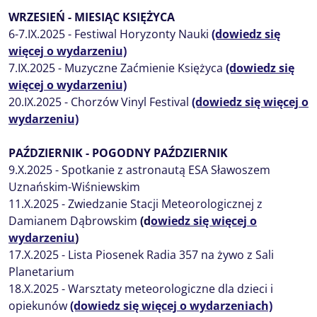
WRZESIEŃ - MIESIĄC KSIĘŻYCA
6-7.IX.2025 - Festiwal Horyzonty Nauki
(dowiedz się
więcej o wydarzeniu)
7.IX.2025 - Muzyczne Zaćmienie Księżyca
(dowiedz się
więcej o wydarzeniu)
20.IX.2025 - Chorzów Vinyl Festival
(dowiedz się więcej o
wydarzeniu)
PAŹDZIERNIK - POGODNY PAŹDZIERNIK
9.X.2025 - Spotkanie z astronautą ESA Sławoszem
Uznańskim-Wiśniewskim
11.X.2025 - Zwiedzanie Stacji Meteorologicznej z
Damianem Dąbrowskim
(d
owiedz się więcej o
wydarzeniu
)
17.X.2025 - Lista Piosenek Radia 357 na żywo z Sali
Planetarium
18.X.2025 - Warsztaty meteorologiczne dla dzieci i
opiekunów
(dowiedz się więcej o wydarzeniach)