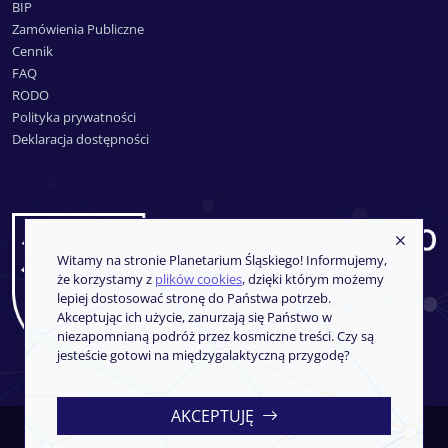
BIP
Zamówienia Publiczne
Cennik
FAQ
RODO
Polityka prywatności
Deklaracja dostępności
Witamy na stronie Planetarium Śląskiego! Informujemy,
że korzystamy z
plików cookies
, dzięki którym możemy
lepiej dostosować stronę do Państwa potrzeb.
Akceptując ich użycie, zanurzają się Państwo w
niezapomnianą podróż przez kosmiczne treści. Czy są
jesteście gotowi na międzygalaktyczną przygodę?
AKCEPTUJĘ
Copyright © 2013-2026
SoftCOM
- System sprzedaży i rezerwacji