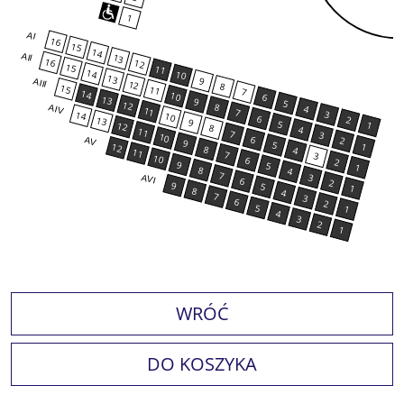
1
AI
16
15
14
AII
13
16
12
15
11
14
10
13
9
AIII
12
8
15
11
7
14
10
6
13
9
5
12
8
4
AIV
11
7
3
14
10
6
2
13
9
5
1
12
8
4
11
7
3
10
6
2
AV
9
5
1
12
8
4
11
7
3
10
6
2
9
5
1
8
4
7
3
AVI
6
2
9
5
1
8
4
7
3
6
2
5
1
4
3
2
1
WRÓĆ
DO KOSZYKA