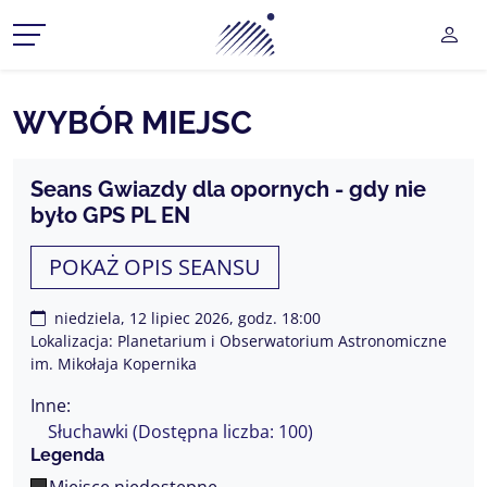
Planetarium Śląski Park Na
UŻY
CZ MENU ROZWIJANE
WYBÓR MIEJSC
CZ MENU ROZWIJANE
Seans Gwiazdy dla opornych - gdy nie
było GPS PL EN
CZ MENU ROZWIJANE
POKAŻ OPIS SEANSU
CZ MENU ROZWIJANE
CZ MENU ROZWIJANE
niedziela, 12 lipiec 2026, godz. 18:00
Lokalizacja: Planetarium i Obserwatorium Astronomiczne
im. Mikołaja Kopernika
Inne:
Słuchawki (Dostępna liczba: 100)
Legenda