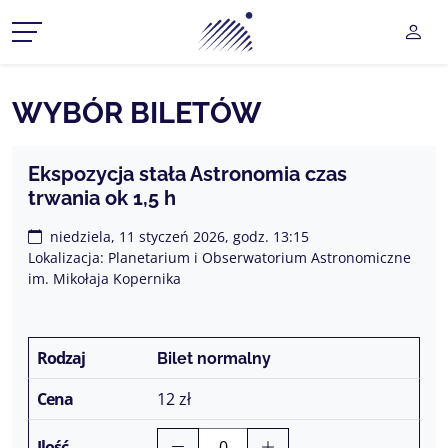
Planetarium Śląski Park Na
UŻY
CZ MENU ROZWIJANE
WYBÓR BILETÓW
CZ MENU ROZWIJANE
Ekspozycja stała Astronomia czas
trwania ok 1,5 h
CZ MENU ROZWIJANE
niedziela, 11 styczeń 2026, godz. 13:15
CZ MENU ROZWIJANE
Lokalizacja: Planetarium i Obserwatorium Astronomiczne
im. Mikołaja Kopernika
CZ MENU ROZWIJANE
Bilet normalny
12 zł