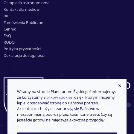
Olimpiada astronomiczna
Kontakt dla mediów
BIP
Zamówienia Publiczne
Cennik
FAQ
RODO
Polityka prywatności
Deklaracja dostępności
Witamy na stronie Planetarium Śląskiego! Informujemy,
że korzystamy z
plików cookies
, dzięki którym możemy
lepiej dostosować stronę do Państwa potrzeb.
Akceptując ich użycie, zanurzają się Państwo w
niezapomnianą podróż przez kosmiczne treści. Czy są
jesteście gotowi na międzygalaktyczną przygodę?