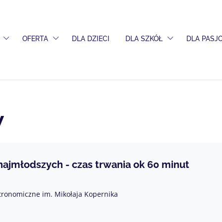
PRZEŁĄCZ MENU ROZWIJANE
PRZEŁĄCZ MENU ROZWIJANE
PRZEŁĄCZ MENU
OFERTA
DLA DZIECI
DLA SZKÓŁ
DLA PAS
W
 najmłodszych - czas trwania ok 60 minut
tronomiczne im. Mikołaja Kopernika