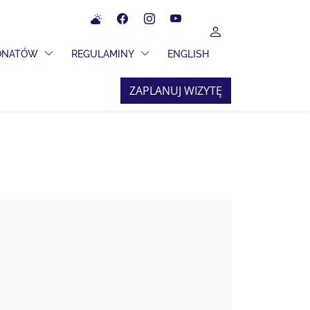
Meteo
Facebook
Instagram
YouTube
UŻYTKOWNIK
 ROZWIJANE
PRZEŁĄCZ MENU ROZWIJANE
PRZEŁĄCZ MENU ROZWIJANE
JONATÓW
REGULAMINY
ENGLISH
ZAPLANUJ WIZYTĘ