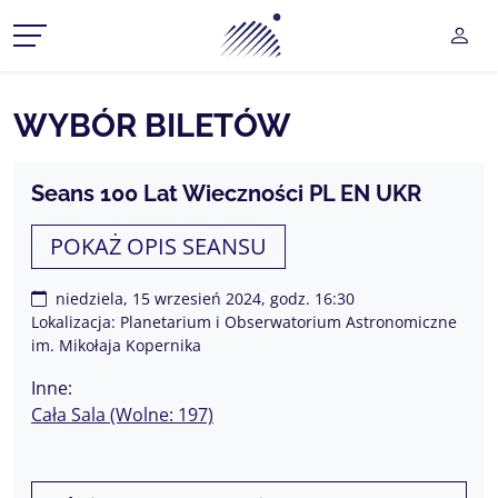
Planetarium Śląski Park Na
UŻY
CZ MENU ROZWIJANE
WYBÓR BILETÓW
CZ MENU ROZWIJANE
Seans 100 Lat Wieczności PL EN UKR
CZ MENU ROZWIJANE
POKAŻ OPIS SEANSU
CZ MENU ROZWIJANE
niedziela, 15 wrzesień 2024, godz. 16:30
CZ MENU ROZWIJANE
Lokalizacja: Planetarium i Obserwatorium Astronomiczne
im. Mikołaja Kopernika
Inne:
Cała Sala (Wolne: 197)