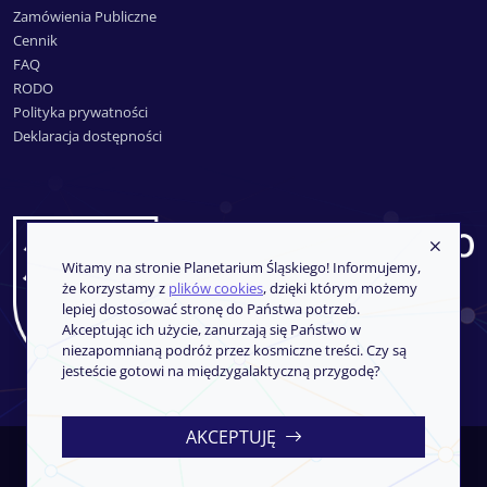
Zamówienia Publiczne
Cennik
FAQ
RODO
Polityka prywatności
Deklaracja dostępności
Witamy na stronie Planetarium Śląskiego! Informujemy,
że korzystamy z
plików cookies
, dzięki którym możemy
lepiej dostosować stronę do Państwa potrzeb.
Akceptując ich użycie, zanurzają się Państwo w
niezapomnianą podróż przez kosmiczne treści. Czy są
jesteście gotowi na międzygalaktyczną przygodę?
AKCEPTUJĘ
Copyright © 2013-2026
SoftCOM
- System sprzedaży i rezerwacji
biletów
iKSORIS