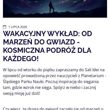
1
LIPCA
2026
WAKACYJNY WYKŁAD: OD
MARZEŃ DO GWIAZD -
KOSMICZNA PODRÓŻ DLA
KAŻDEGO!
W lipcu od wtorku do piątku zapraszamy do Sali Idei na
opowieść prowadzoną przez nauczycieli z Planetarium -
Śląskiego Parku Nauki. Poczuj inspirację do sięgania
tam, gdzie wzrok nie sięga. Spójrz w niebo i zacznij
swoją misję już dziś!
Czy wiesz, że droga do gwiazd zaczęła się od marzeń o