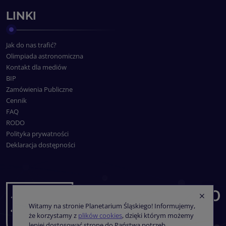
LINKI
Jak do nas trafić?
Olimpiada astronomiczna
Kontakt dla mediów
BIP
Zamówienia Publiczne
Cennik
FAQ
RODO
Polityka prywatności
Deklaracja dostępności
Witamy na stronie Planetarium Śląskiego! Informujemy,
że korzystamy z
plików cookies
, dzięki którym możemy
lepiej dostosować stronę do Państwa potrzeb.