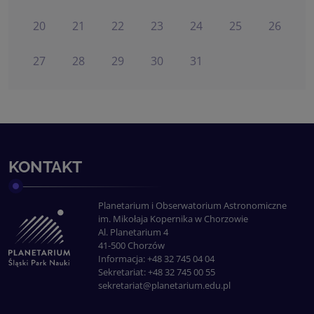
20
21
22
23
24
25
26
27
28
29
30
31
KONTAKT
Planetarium i Obserwatorium Astronomiczne
im. Mikołaja Kopernika w Chorzowie
Al. Planetarium 4
41-500 Chorzów
Informacja: +48 32 745 04 04
Sekretariat: +48 32 745 00 55
sekretariat@planetarium.edu.pl