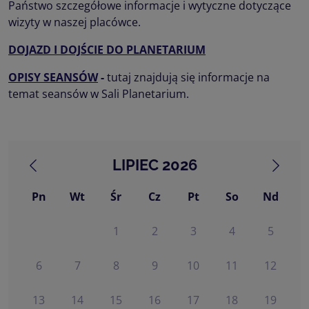
Państwo szczegółowe informacje i wytyczne dotyczące
wizyty w naszej placówce.
DOJAZD I DOJŚCIE DO PLANETARIUM
OPISY SEANSÓW
-
tutaj znajdują się informacje na
temat seansów w Sali Planetarium.
LIPIEC 2026
Pn
Wt
Śr
Cz
Pt
So
Nd
1
2
3
4
5
6
7
8
9
10
11
12
13
14
15
16
17
18
19