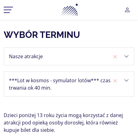
Planetarium Śląski Park Na
UŻY
CZ MENU ROZWIJANE
WYBÓR TERMINU
CZ MENU ROZWIJANE
Nasze atrakcje
CZ MENU ROZWIJANE
CZ MENU ROZWIJANE
***Lot w kosmos - symulator lotów*** czas
CZ MENU ROZWIJANE
trwania ok 40 min.
Dzieci poniżej 13 roku życia mogą korzystać z danej
atrakcji pod opieką osoby dorosłej, która również
kupuje bilet dla siebie.