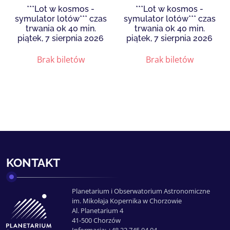
***Lot w kosmos -
***Lot w kosmos -
symulator lotów*** czas
symulator lotów*** czas
trwania ok 40 min.
trwania ok 40 min.
piątek, 7 sierpnia 2026
piątek, 7 sierpnia 2026
Brak biletów
Brak biletów
KONTAKT
Planetarium i Obserwatorium Astronomiczne
im. Mikołaja Kopernika w Chorzowie
Al. Planetarium 4
41-500 Chorzów