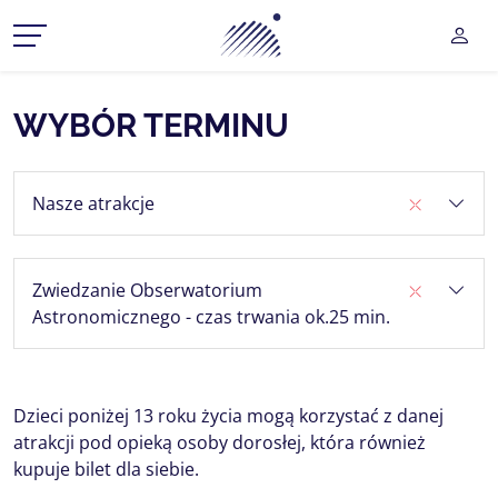
Planetarium Śląski Park Na
UŻY
CZ MENU ROZWIJANE
WYBÓR TERMINU
CZ MENU ROZWIJANE
Nasze atrakcje
CZ MENU ROZWIJANE
CZ MENU ROZWIJANE
Zwiedzanie Obserwatorium
CZ MENU ROZWIJANE
Astronomicznego - czas trwania ok.25 min.
Dzieci poniżej 13 roku życia mogą korzystać z danej
atrakcji pod opieką osoby dorosłej, która również
kupuje bilet dla siebie.