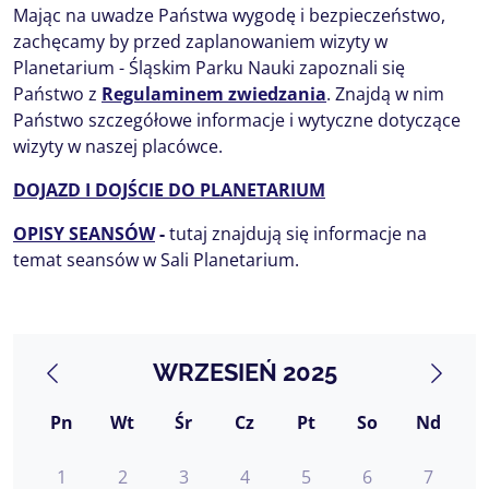
Mając na uwadze Państwa wygodę i bezpieczeństwo,
zachęcamy by przed zaplanowaniem wizyty w
Planetarium - Śląskim Parku Nauki zapoznali się
Państwo z
Regulaminem zwiedzania
. Znajdą w nim
Państwo szczegółowe informacje i wytyczne dotyczące
wizyty w naszej placówce.
DOJAZD I DOJŚCIE DO PLANETARIUM
OPISY SEANSÓW
-
tutaj znajdują się informacje na
temat seansów w Sali Planetarium.
WRZESIEŃ 2025
Pn
Wt
Śr
Cz
Pt
So
Nd
1
2
3
4
5
6
7