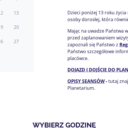
Dzieci poniżej 13 roku życia
12
13
osoby dorosłej, która równie
19
20
Mając na uwadze Państwa w
przed zaplanowaniem wizyty
26
27
zapoznali się Państwo z
Reg
Państwo szczegółowe inform
placówce.
DOJAZD I DOJŚCIE DO PL
OPISY SEANSÓW
-
tutaj zna
Planetarium.
WYBIERZ GODZINĘ