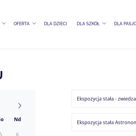
PRZEŁĄCZ MENU ROZWIJANE
PRZEŁĄCZ MENU ROZWIJANE
PRZEŁĄCZ MENU
OFERTA
DLA DZIECI
DLA SZKÓŁ
DLA PAS
U
Ekspozycja stała - zwiedz
So
Nd
Ekspozycja stała Astronom
5
6