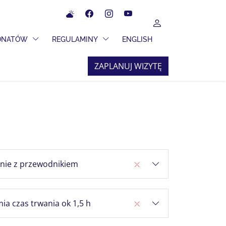
Meteo
Facebook
Instagram
YouTube
UŻYTKOWNIK
 ROZWIJANE
PRZEŁĄCZ MENU ROZWIJANE
PRZEŁĄCZ MENU ROZWIJANE
JONATÓW
REGULAMINY
ENGLISH
ZAPLANUJ WIZYTĘ
anie z przewodnikiem
ia czas trwania ok 1,5 h