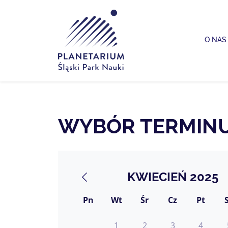
Planetarium Śląski Park Nauki
O NAS
WYBÓR TERMIN
KWIECIEŃ 2025
Pn
Wt
Śr
Cz
Pt
1
2
3
4