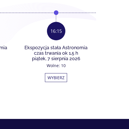
16:15
omia
Ekspozycja stała Astronomia
Ekspozycja
czas trwania ok 1,5 h
czas tr
piątek, 7 sierpnia 2026
piątek, 
Wolne: 10
WYBIERZ